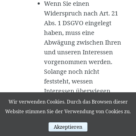
Wenn Sie einen
Widerspruch nach Art. 21
Abs. 1 DSGVO eingelegt
haben, muss eine
Abwägung zwischen Ihren
und unseren Interessen
vorgenommen werden.
Solange noch nicht
feststeht, wessen
Interessen überwiegen,
haben Sie das Recht, die
Wir verwenden Cookies. Durch das Browsen dieser
Einschränkung der
Website stimmen Sie der Verwendung von Cookies zu.
Verarbeitung Ihrer
Akzeptieren
personenbezogenen Daten